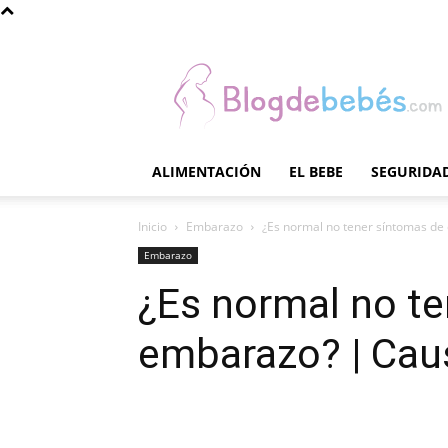
Blog
de
Bebés
ALIMENTACIÓN
EL BEBE
SEGURIDAD
Inicio
Embarazo
¿Es normal no tener síntomas de
Embarazo
¿Es normal no t
embarazo? | Caus