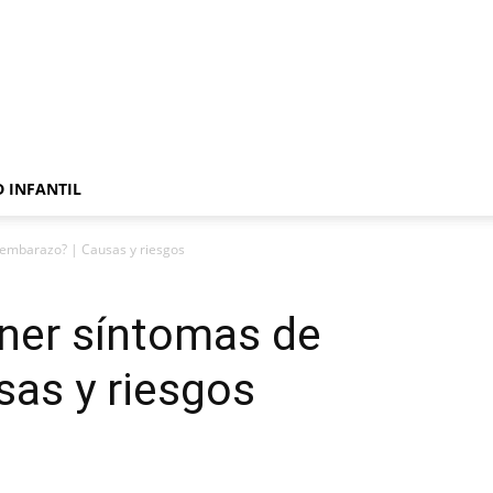
 INFANTIL
 embarazo? | Causas y riesgos
ener síntomas de
as y riesgos