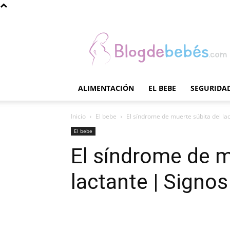
Blog
de
Bebés
ALIMENTACIÓN
EL BEBE
SEGURIDAD
Inicio
El bebe
El síndrome de muerte súbita del la
El bebe
El síndrome de m
lactante | Signos