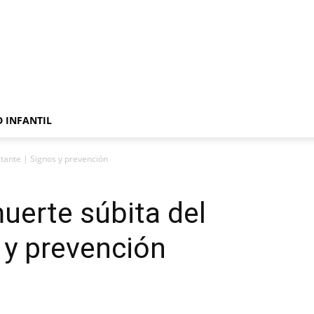
 INFANTIL
ctante | Signos y prevención
uerte súbita del
 y prevención