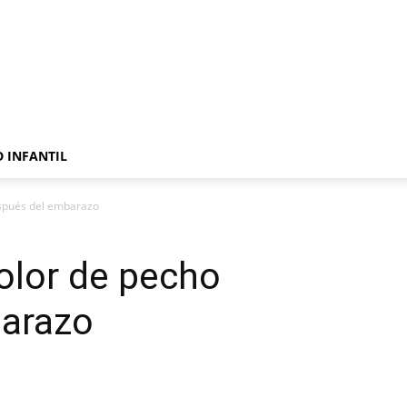
 INFANTIL
espués del embarazo
dolor de pecho
arazo