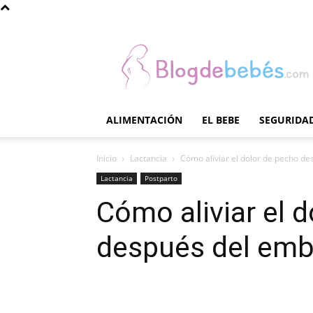
Blog
de
Bebés
ALIMENTACIÓN
EL BEBE
SEGURIDAD
Inicio
Lactancia
Cómo aliviar el dolor de pecho d
Lactancia
Postparto
Cómo aliviar el 
después del emb