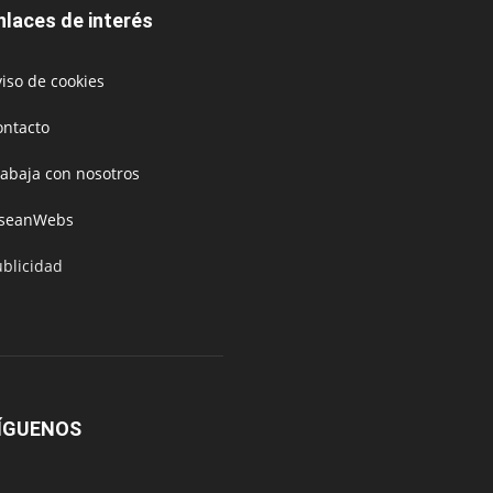
nlaces de interés
iso de cookies
ontacto
rabaja con nosotros
oseanWebs
ublicidad
ÍGUENOS