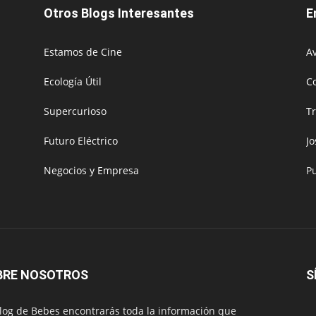
Otros Blogs Interesantes
E
Estamos de Cine
Av
Ecología Útil
C
Supercurioso
T
Futuro Eléctrico
J
Negocios y Empresa
P
BRE NOSOTROS
S
log de Bebes encontrarás toda la información que