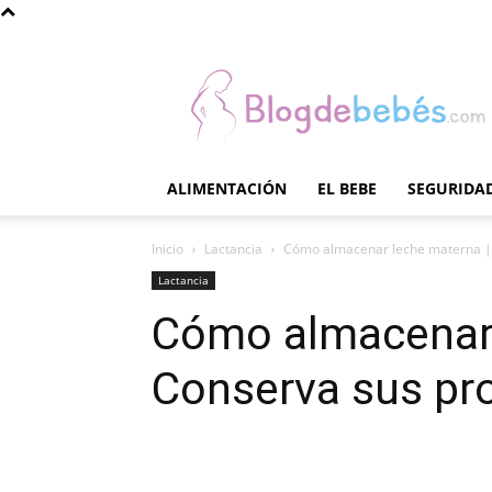
Blog
de
Bebés
ALIMENTACIÓN
EL BEBE
SEGURIDAD
Inicio
Lactancia
Cómo almacenar leche materna |
Lactancia
Cómo almacenar 
Conserva sus pr