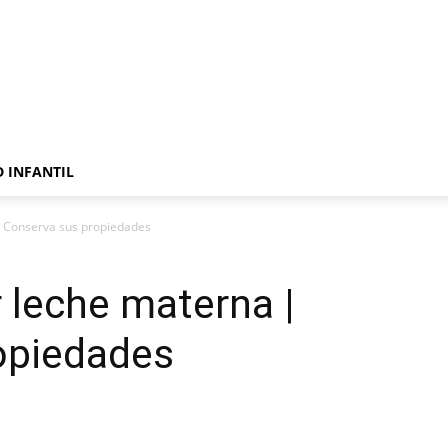
 INFANTIL
 Conserva sus propiedades
leche materna |
opiedades