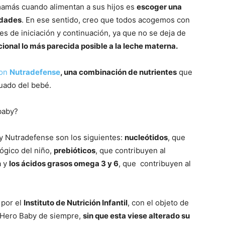
mamás cuando alimentan a sus hijos es
escoger una
idades
. En ese sentido, creo que todos acogemos con
es de iniciación y continuación, ya que no se deja de
cional lo más parecida posible a la leche materna.
con
Nutradefense
, una combinación de nutrientes
que
cuado del bebé.
baby?
y Nutradefense son los siguientes:
nucleótidos
, que
ógico del niño,
prebióticos
, que contribuyen al
a y
los ácidos grasos omega 3 y 6
, que contribuyen al
 por el
Instituto de Nutrición Infantil
, con el objeto de
e Hero Baby de siempre,
sin que esta viese alterado su