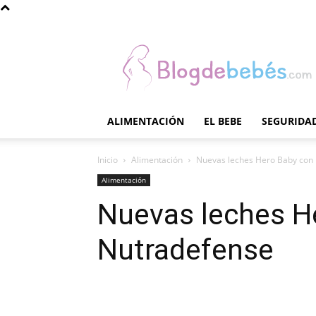
Blog
de
Bebés
ALIMENTACIÓN
EL BEBE
SEGURIDAD
Inicio
Alimentación
Nuevas leches Hero Baby con
Alimentación
Nuevas leches H
Nutradefense