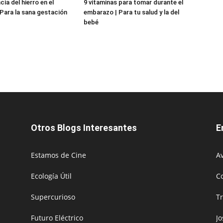
ia del hierro en el
9 vitaminas para tomar durante el
Para la sana gestación
embarazo | Para tu salud y la del
bebé
Otros Blogs Interesantes
E
Estamos de Cine
Av
Ecología Útil
C
Supercurioso
T
Futuro Eléctrico
J