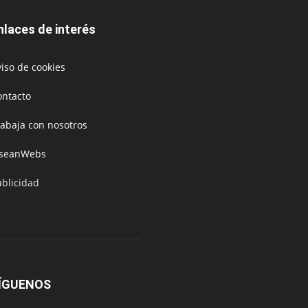
nlaces de interés
iso de cookies
ontacto
rabaja con nosotros
oseanWebs
ublicidad
ÍGUENOS