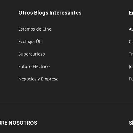
Otros Blogs Interesantes
E
Estamos de Cine
Av
Ecología Útil
C
Supercurioso
T
Futuro Eléctrico
J
Negocios y Empresa
P
BRE NOSOTROS
S