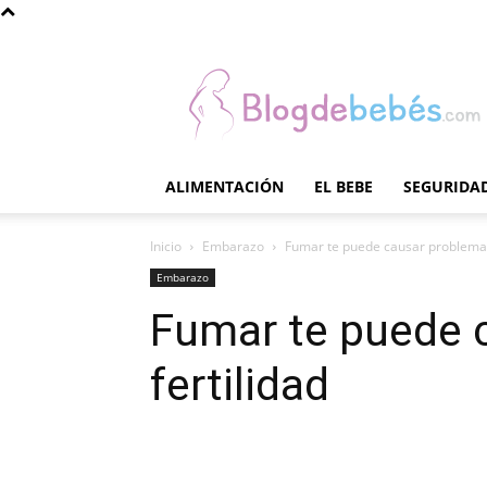
Blog
de
Bebés
ALIMENTACIÓN
EL BEBE
SEGURIDAD
Inicio
Embarazo
Fumar te puede causar problemas
Embarazo
Fumar te puede 
fertilidad