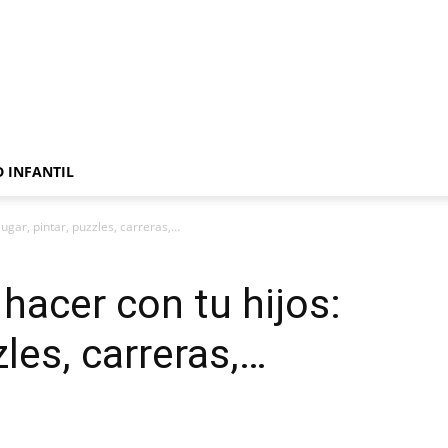
 INFANTIL
jugar, pintar, puzzles, carreras,…
hacer con tu hijos:
zles, carreras,…