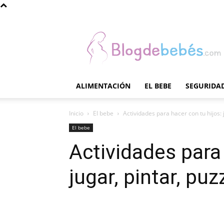
Blog
de
Bebés
ALIMENTACIÓN
EL BEBE
SEGURIDAD
Inicio
El bebe
Actividades para hacer con tu hijos: 
El bebe
Actividades para 
jugar, pintar, puz