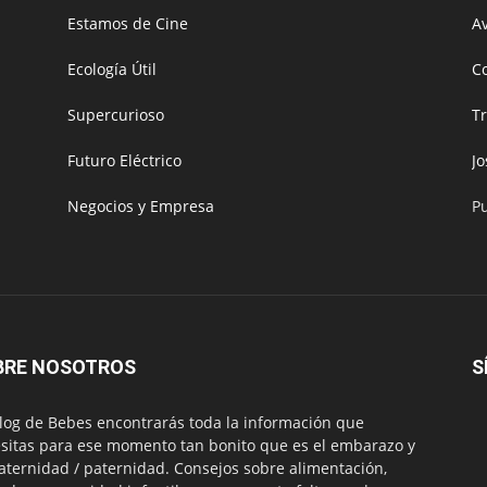
Estamos de Cine
Av
Ecología Útil
C
Supercurioso
T
Futuro Eléctrico
J
Negocios y Empresa
P
BRE NOSOTROS
S
log de Bebes encontrarás toda la información que
sitas para ese momento tan bonito que es el embarazo y
aternidad / paternidad. Consejos sobre alimentación,