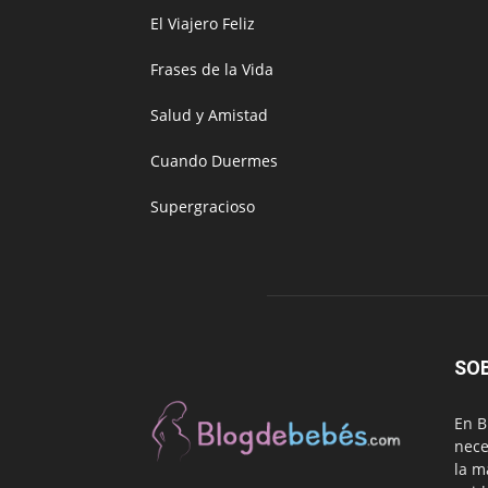
El Viajero Feliz
Frases de la Vida
Salud y Amistad
Cuando Duermes
Supergracioso
SO
En B
nece
la m