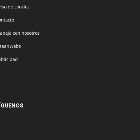
iso de cookies
ontacto
rabaja con nosotros
oseanWebs
ublicidad
ÍGUENOS